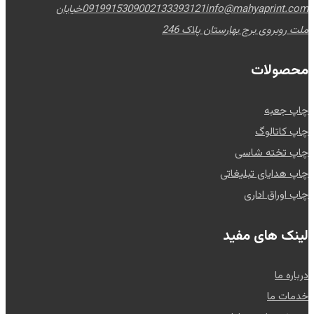
info@mahyaprint.com
02133393121
09199153090
خیابان
ملت روبروی برج بهارستان پلاک 246
محصولات
چاپ جعبه
چاپ کاتالوگ
چاپ تخته شاسی
چاپ هدایای تبلیغاتی
چاپ اوراق اداری
لینک های مفید
درباره ما
خدمات ما