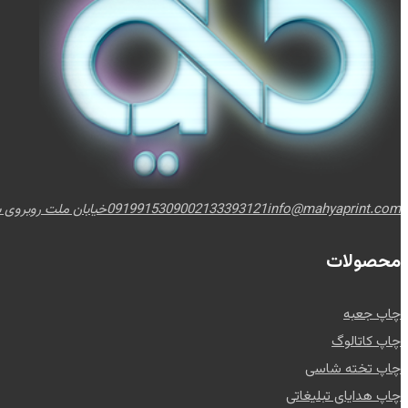
info@mahyaprint.com
02133393121
09199153090
خیابان ملت روبروی برج
محصولات
چاپ جعبه
چاپ کاتالوگ
چاپ تخته شاسی
چاپ هدایای تبلیغاتی