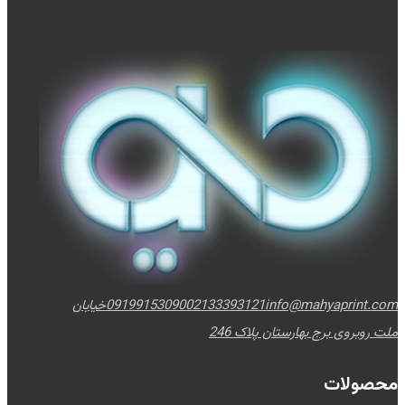
info@mahyaprint.com
02133393121
09199153090
خیابان
ملت روبروی برج بهارستان پلاک 246
محصولات