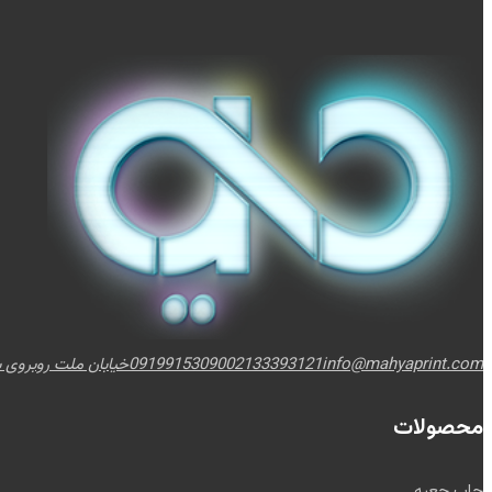
info@mahyaprint.com
02133393121
09199153090
خیابان ملت روبروی برج
محصولات
چاپ جعبه