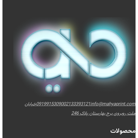
info@mahyaprint.com
02133393121
09199153090
خیابان
ملت روبروی برج بهارستان پلاک 246
محصولات