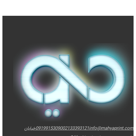
info@mahyaprint.com
02133393121
09199153090
خیابان