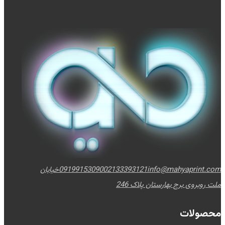
info@mahyaprint.com
02133393121
09199153090
خیابان
ملت روبروی برج بهارستان پلاک 246
محصولات