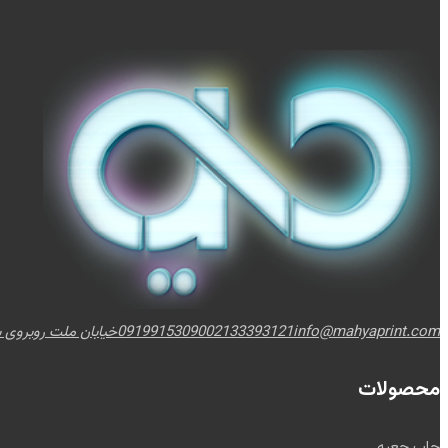
info@mahyaprint.com
02133393121
09199153090
خیابان ملت روبروی برج
محصولات
چاپ جعبه