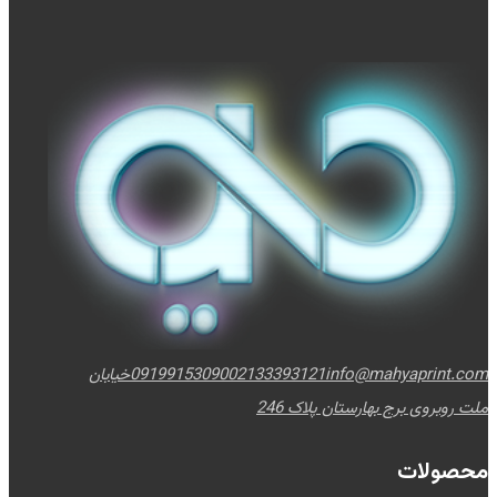
info@mahyaprint.com
02133393121
09199153090
خیابان
ملت روبروی برج بهارستان پلاک 246
محصولات