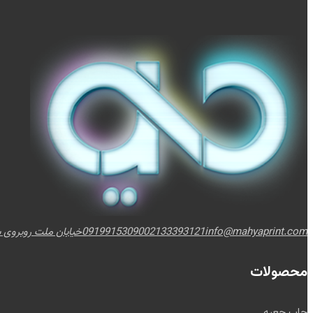
info@mahyaprint.com
02133393121
09199153090
خیابان ملت روبروی برج
محصولات
چاپ جعبه