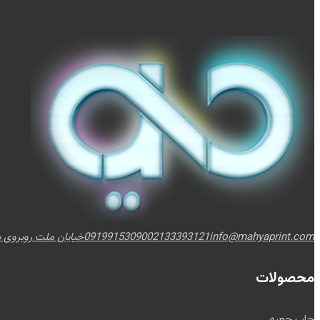
info@mahyaprint.com
02133393121
09199153090
خیابان ملت روبروی برج
محصولات
چاپ جعبه