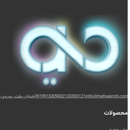
info@mahyaprint.com
02133393121
09199153090
خیابان ملت روبروی برج
محصولات
چاپ جعبه