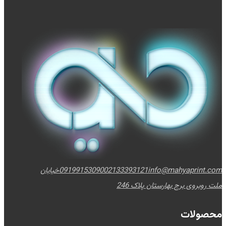
info@mahyaprint.com
02133393121
09199153090
خیابان
ملت روبروی برج بهارستان پلاک 246
محصولات