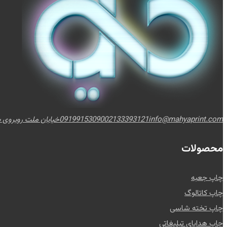
info@mahyaprint.com
02133393121
09199153090
خیابان ملت روبروی برج
محصولات
چاپ جعبه
چاپ کاتالوگ
چاپ تخته شاسی
چاپ هدایای تبلیغاتی