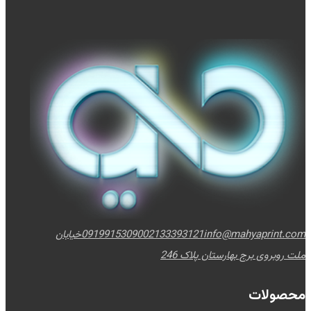
info@mahyaprint.com
02133393121
09199153090
خیابان
ملت روبروی برج بهارستان پلاک 246
محصولات