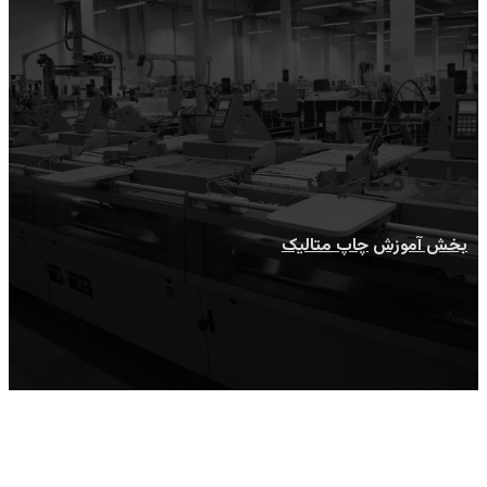
چاپ متالیک
بخش آموزش
چاپ متالیک