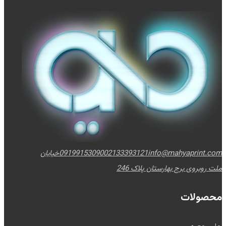
info@mahyaprint.com
02133393121
09199153090
خیابان
ملت روبروی برج بهارستان پلاک 246
محصولات