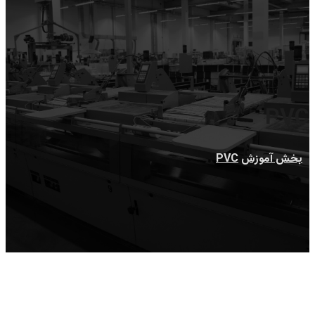
PVC
بخش آموزش
PVC