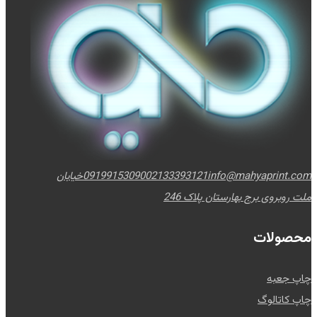
info@mahyaprint.com
02133393121
09199153090
خیابان
ملت روبروی برج بهارستان پلاک 246
محصولات
چاپ جعبه
چاپ کاتالوگ