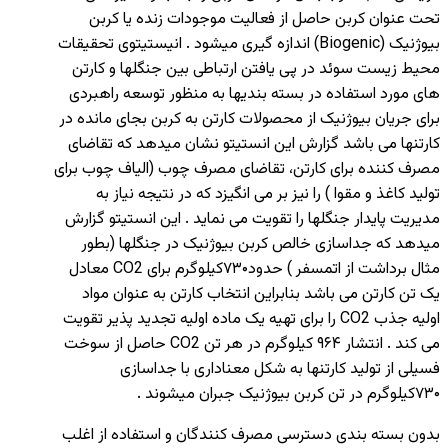
تحت عنوان کربن حاصل از فعالیت موجودات زنده یا کربن
بیوژنیک (Biogenic) اندازه گیری میشود . انیستیتوی تحقیقات
محیط زیست سوئد در پی یافتن ارتباطی بین جنگلها و کارتن
های مورد استفاده در بسته بندیها به منظور توسعه راهبردی
برای جریان بیوژنیک از محصولات کارتن به کربن بجای مانده در
کارتنها می باشد گزارش این انستیتو نشان میدهد که تقاضای
مصرف کننده برای کارتن، تقاضای مصرف چوب (الیاف چوب برای
تولید کاغذ و مقوا ) را نیز بر می انگیزد که در نتیجه نیاز به
مدیریت پایدار جنگلها را تقویت می نماید . این انستیتو گزارش
میدهد که جداسازی خالص کربن بیوژنیک در جنگلها (بطور
مثال برداشت از اتمسفر ) حدود۷۳۰کیلوگرم برای CO2 معادل
یک تن کارتن می باشد بنابراین انتخاب کارتن به عنوان مواد
اولیه جذب CO2 را برای تهیه یک ماده اولیه تجدید پذیر تقویت
می کند . انتشار ۹۶۴ کیلوگرم در هر تن CO2 حاصل از سوخت
فسیلی از تولید کارتنها به شکل معناداری با جداسازی
۷۳۰کیلوگرم در تن کربن بیوژنیک جبران میشوند .
بدون بسته بندی دسترسی مصرف کنندگان و استفاده از اغلب