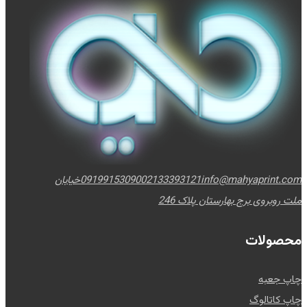
info@mahyaprint.com
02133393121
09199153090
خیابان
ملت روبروی برج بهارستان پلاک 246
محصولات
چاپ جعبه
چاپ کاتالوگ