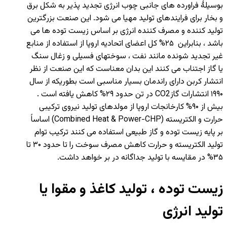
بوسیلۀ فراورده های جانبی چوب انرژی تجدید پذیر به شکل برق
و بخار برای فرایندهای تولید مهیا می شود. این صنعت بزرگترین
تولید کننده و مصرف کننده انرژی بر اساس زیست توده ها می
باشد ، بنابراین ۲۵% کل اعضای اتحادیه اروپا از استفاده از منابع
غیر تجدید شونده مانند نفت ، سوختهای فسیلی و زغال سنگ
یا گاز اجتناب می کنند این بدان معناست که این صنعت از نظر
انتشار کربن دارای راندمان بسیار مناسبی است بطوریکه از سال
۱۹۹۰ انتشارات گازCO2 در تن حدود ۲۹% کاهش یافته است .
بیش از ۹۰% کارخانجات اروپا از مولدهای تولید نیروی ترکیبی
حرارت و الکتریسته (Combined Heat & Power-CHP) اساساً
بر پایه زیست توده و گاز طبیعی استفاده می کنند ترکیب توام
تولید الکتریسته و حرارت کاهش مصرف سوخت را تا حدود ۳۰ تا
۳۵% در مقایسه با تولید جداگانه در بر خواهد داشت.
زیست توده ، تولید کاغذ و مقوا یا
تولید انرژی