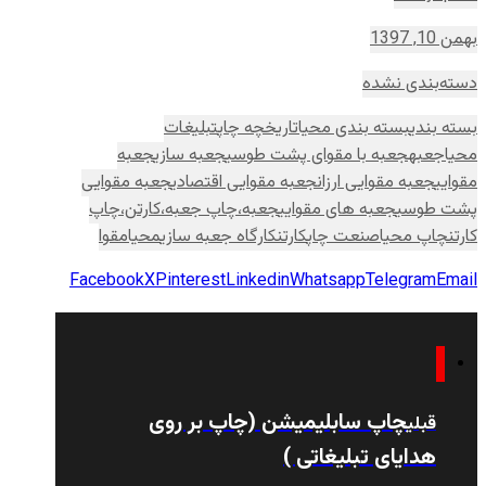
بهمن 10, 1397
دسته‌بندی نشده
بسته بندی
بسته بندی محیا
تاریخچه چاپ
تبلیغات
محیا
جعبه
جعبه با مقوای پشت طوسی
جعبه سازی
جعبه
مقوایی
جعبه مقوایی ارزان
جعبه مقوایی اقتصادی
جعبه مقوایی
پشت طوسی
جعبه های مقوایی
جعبه،چاپ جعبه،کارتن،چاپ
کارتن
چاپ محیا
صنعت چاپ
کارتن
کارگاه جعبه سازی
محیا
مقوا
Facebook
X
Pinterest
Linkedin
Whatsapp
Telegram
Email
چاپ سابلیمیشن (چاپ بر روی
قبلی
هدایای تبلیغاتی )