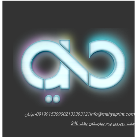
info@mahyaprint.com
02133393121
09199153090
خیابان
ملت روبروی برج بهارستان پلاک 246