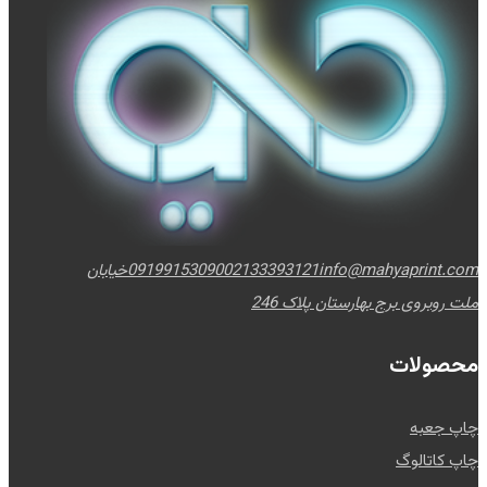
info@mahyaprint.com
02133393121
09199153090
خیابان
ملت روبروی برج بهارستان پلاک 246
محصولات
چاپ جعبه
چاپ کاتالوگ