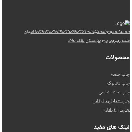
info@mahyaprint.com
02133393121
09199153090
خیابان
ملت روبروی برج بهارستان پلاک 246
محصولات
چاپ جعبه
چاپ کاتالوگ
چاپ تخته شاسی
چاپ هدایای تبلیغاتی
چاپ اوراق اداری
لینک های مفید