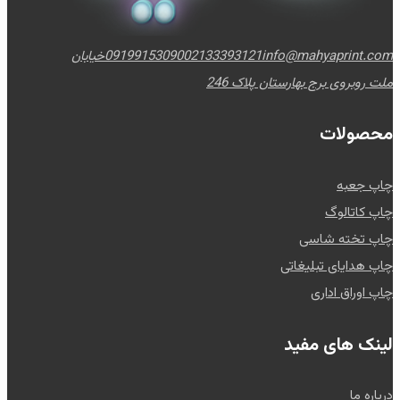
info@mahyaprint.com
02133393121
09199153090
خیابان
ملت روبروی برج بهارستان پلاک 246
محصولات
چاپ جعبه
چاپ کاتالوگ
چاپ تخته شاسی
چاپ هدایای تبلیغاتی
چاپ اوراق اداری
لینک های مفید
درباره ما