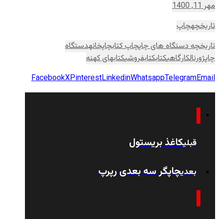
مهر 11, 1400
تاریخچه
چاپ
تاریخچه دستگاه های چاپ
چاپ کتاب
چاپخانه
دستگاه
چاپ
ژورنال
کارگاهی
کتاب
کتابفروشی
کتابهای کهنه
Facebook
X
Pinterest
Linkedin
Whatsapp
Telegram
Email
کاغذ بریستول
قبلی
چاپگر سه بعدی رپرپ
بعدی