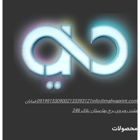
info@mahyaprint.com
02133393121
09199153090
خیابان
ملت روبروی برج بهارستان پلاک 246
محصولات