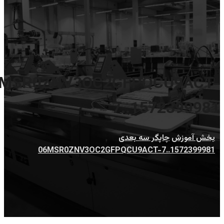
MSR0ZNV3OC2GFPQCU9ACT-
7..1572399981
بخش آموزش
چاپگر سه بعدی
06MSR0ZNV3OC2GFPQCU9ACT-7..1572399981