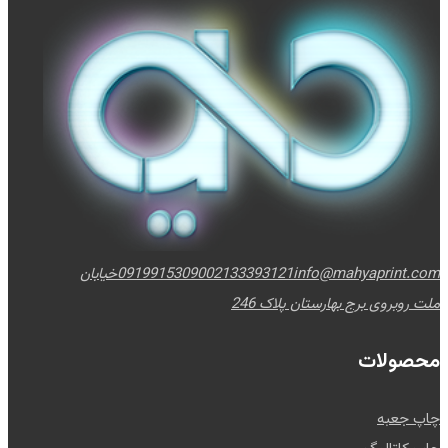
info@mahyaprint.com
02133393121
09199153090
خیابان
ملت روبروی برج بهارستان پلاک 246
محصولات
چاپ جعبه