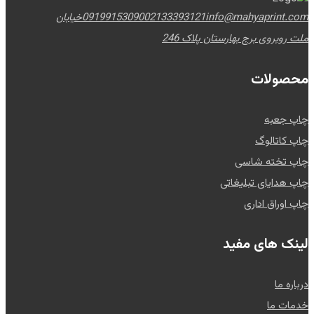
info@mahyaprint.com
02133393121
09199153090
خیابان
ملت روبروی برج بهارستان پلاک 246
محصولات
چاپ جعبه
چاپ کاتالوگ
چاپ تخته شاسی
چاپ هدایای تبلیغاتی
چاپ اوراق اداری
لینک های مفید
درباره ما
خدمات ما