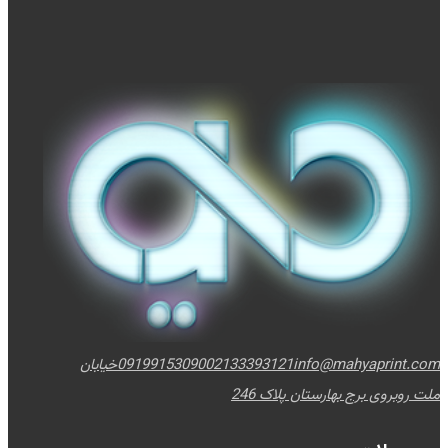
info@mahyaprint.com
02133393121
09199153090
خیابان
ملت روبروی برج بهارستان پلاک 246