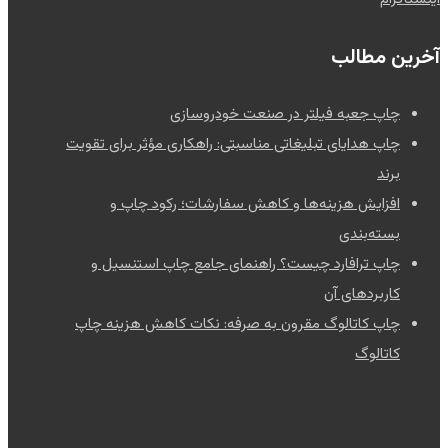
آخرین مطالب
چاپ جعبه فیلتر در صنعت خودروسازی
چاپ هدایای تبلیغاتی مناسبتی: راهکاری مؤثر برای تقویت
برند
افزایش هزینه‌ها و کاهش سفارشات؛ رکود چاپ و
بسته‌بندی
چاپ ترافارد چیست؟ راهنمای جامع چاپ استنسیل و
کاربردهای آن
چاپ کاتالوگ مقرون به صرفه: نکات کاهش هزینه چاپ
کاتالوگ