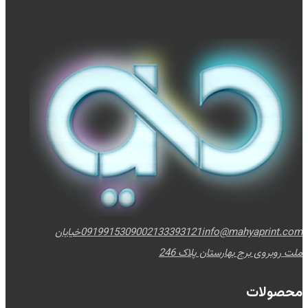
info@mahyaprint.com
02133393121
09199153090
خیابان
ملت روبروی برج بهارستان پلاک 246
محصولات