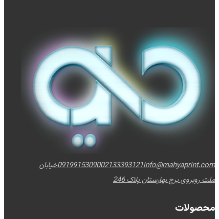
info@mahyaprint.com
02133393121
09199153090
خیابان
ملت روبروی برج بهارستان پلاک 246
محصولات