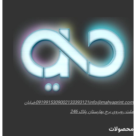
info@mahyaprint.com
02133393121
09199153090
خیابان
ملت روبروی برج بهارستان پلاک 246
محصولات