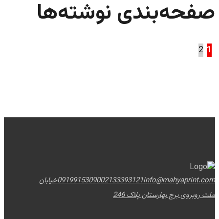
صفحه‌بندی نوشته‌ها
2
1
info@mahyaprint.com
02133393121
09199153090
خیابان
ملت روبروی برج بهارستان پلاک 246