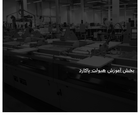
هیولِت پاکارد
بخش آموزش
هیولِت پاکارد