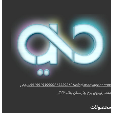
info@mahyaprint.com
02133393121
09199153090
خیابان
ملت روبروی برج بهارستان پلاک 246
محصولات