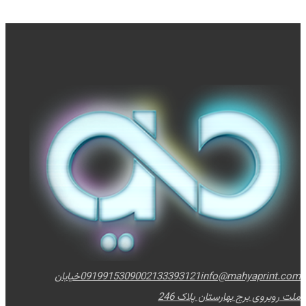
info@mahyaprint.com
02133393121
09199153090
خیابان
ملت روبروی برج بهارستان پلاک 246