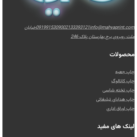
info@mahyaprint.com
02133393121
09199153090
خیابان
ملت روبروی برج بهارستان پلاک 246
محصولات
چاپ جعبه
چاپ کاتالوگ
چاپ تخته شاسی
چاپ هدایای تبلیغاتی
چاپ اوراق اداری
لینک های مفید